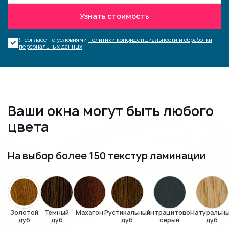
Узнать стоимость
Я согласен с условиями
политики конфиденциальности и обработки
персональных данных
Ваши окна могут быть любого
цвета
На выбор более 150 текстур ламинации
Золотой
Тёмный
Махагон
Рустикальный
Антрацитово-
Натуральн
дуб
дуб
дуб
серый
дуб