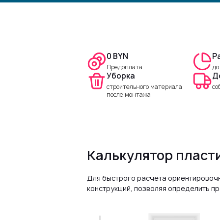
0 BYN
Р
Предоплата
до
Уборка
Д
строительного материала
со
после монтажа
Калькулятор пласт
Для быстрого расчета ориентировочн
конструкций, позволяя определить п