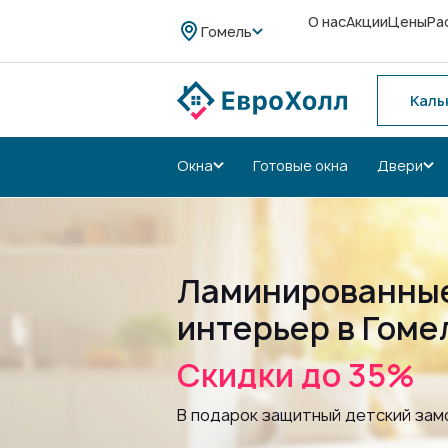
О нас
Акции
Цены
Ра
Гомель
Каль
Окна
Готовые окна
Двери
Ламинированные
интерьер в Гоме
Скидки до 35%
В подарок защитный детский замо