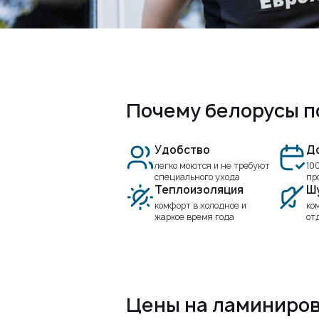
Почему белорусы п
Удобство
Д
легко моются и не требуют
10
специального ухода
пр
Теплоизоляция
Ш
комфорт в холодное и
ко
жаркое время года
от
Цены на ламиниров