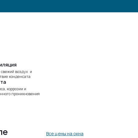
иляция
 свежий воздух и
твие конденсата
та
оса, коррозии и
нного проникновения
ле
Все цены на окна