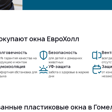
окупают окна ЕвроХолл
олговечность
Безопасность
Вент
0% гарантия качества на
для детей и домашних
всегда
одукцию и монтаж
животных
отсутс
умоизоляция
УФ-защита
Защи
мфортная обстановка для
забота о здоровье в жаркие
от изн
дыха
дни
незако
анные пластиковые окна в Гоме