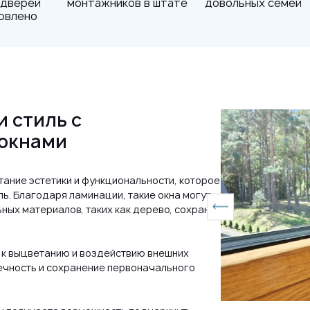
 дверей
монтажников в штате
довольных семей
овлено
 стиль с
окнами
тание эстетики и функциональности, которое
ь. Благодаря ламинации, такие окна могут
ьных материалов, таких как дерево, сохраняя
 к выцветанию и воздействию внешних
вечность и сохранение первоначального