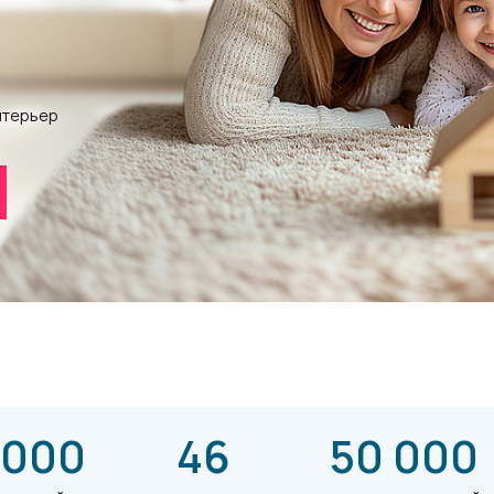
нтерьер
 000
46
50 000