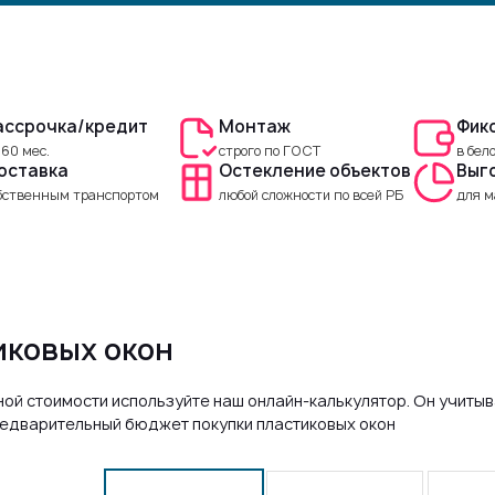
ассрочка/кредит
Монтаж
Фик
 60 мес.
строго по ГОСТ
в бел
оставка
Остекление объектов
Выг
бственным транспортом
любой сложности по всей РБ
для м
иковых окон
ой стоимости используйте наш онлайн-калькулятор. Он учитыв
редварительный бюджет покупки пластиковых окон