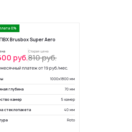
плата 0%
ПВХ Brusbox Super Aero
ена
Старая цена
600 руб.
810 руб.
месячный платеж от 19 руб./мес.
ры
1000х1800 мм
ная глубина
70 мм
ство камер
5 камер
на стеклопакета
40 мм
тура
Roto