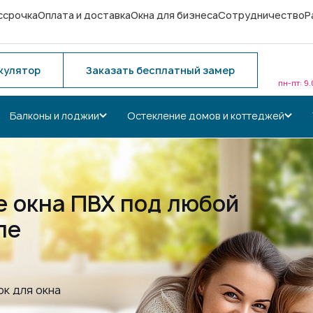
ссрочка
Оплата и доставка
Окна для бизнеса
Сотрудничество
Р
кулятор
Заказать бесплатный замер
пн-пт: 9
Балконы и лоджии
Остекление домов и коттеджей
 окна ПВХ под любой
ле
к для окна