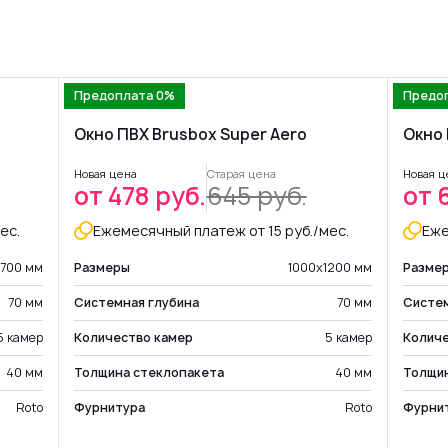
Предоплата 0%
Предо
Окно ПВХ Brusbox Super Aero
Окно 
Новая цена
Старая цена
Новая ц
от 478 руб.
645 руб.
от 
ес.
Ежемесячный платеж от 15 руб./мес.
Еже
х700 мм
Размеры
1000х1200 мм
Разме
70 мм
Системная глубина
70 мм
Систем
5 камер
Количество камер
5 камер
Количе
40 мм
Толщина стеклопакета
40 мм
Толщи
Roto
Фурнитура
Roto
Фурни