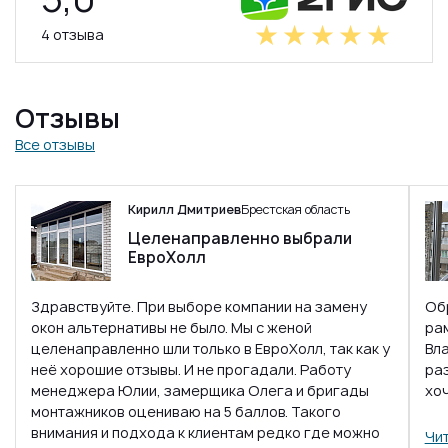
4 отзыва
Отзывы
Все отзывы
Кирилл Дмитриев
Брестская область
Целенаправленно выбрали
ЕвроХолл
Здравствуйте. При выборе компании на замену
Об
окон альтернативы не было. Мы с женой
ра
целенаправленно шли только в ЕвроХолл, так как у
Вл
неё хорошие отзывы. И не прогадали. Работу
раз
менеджера Юлии, замерщика Олега и бригады
хо
монтажников оцениваю на 5 баллов. Такого
внимания и подхода к клиентам редко где можно
Чит