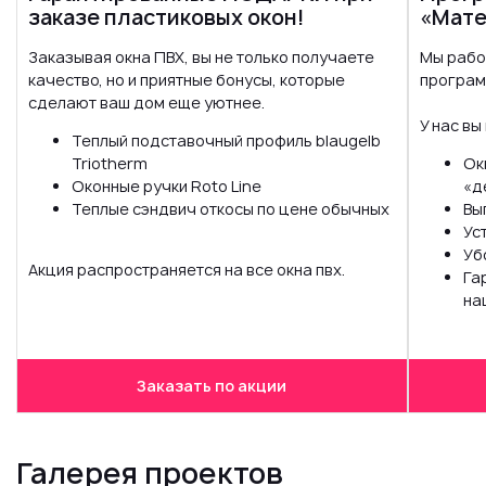
заказе пластиковых окон!
«Мате
Заказывая окна ПВХ, вы не только получаете
Мы рабо
качество, но и приятные бонусы, которые
програм
сделают ваш дом еще уютнее.
У нас вы
Теплый подставочный профиль blaugelb
Triotherm
Ок
Оконные ручки Roto Line
«д
Теплые сэндвич откосы по цене обычных
Вы
Ус
Уб
Акция распространяется на все окна пвх.
Га
на
Заказать по акции
Галерея проектов