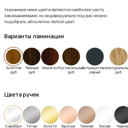
Указанные ниже цвета являются наиболее часто
заказываемыми, но индивидуально под вас можно
подобрать абсолютно любой цвет.
Варианты ламинации
Золотой
Тёмный
Махагон
Рустикальный
Антрацитово-
Натуральн
дуб
дуб
дуб
серый
дуб
Цвета ручек
Серебро
Титан
Золото
Бронза
Темная
Белая
Черна