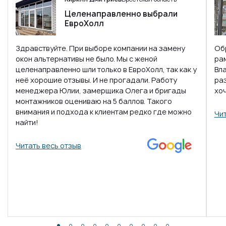
Целенаправленно выбрали
ЕвроХолл
Здравствуйте. При выборе компании на замену
Об
окон альтернативы не было. Мы с женой
ра
целенаправленно шли только в ЕвроХолл, так как у
Вл
неё хорошие отзывы. И не прогадали. Работу
раз
менеджера Юлии, замерщика Олега и бригады
хо
монтажников оцениваю на 5 баллов. Такого
внимания и подхода к клиентам редко где можно
Чит
найти!
Читать весь отзыв